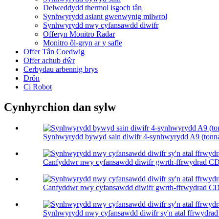
Delweddydd thermol isgoch tân
Synhwyrydd asiant gwenwynig milwrol
Synhwyrydd nwy cyfansawdd diwifr
Offeryn Monitro Radar
Monitro ôl-gryn ar y safle
Offer Tân Coedwig
Offer achub dŵr
Cerbydau arbennig brys
Drôn
Ci Robot
Cynhyrchion dan sylw
Synhwyrydd bywyd sain diwifr 4-synhwyrydd A9 (tonna
Canfyddwr nwy cyfansawdd diwifr gwrth-ffrwydrad CD1
Canfyddwr nwy cyfansawdd diwifr gwrth-ffrwydrad CD1
Synhwyrydd nwy cyfansawdd diwifr sy'n atal ffrwydra