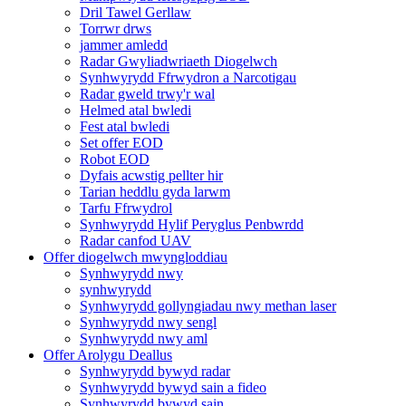
Dril Tawel Gerllaw
Torrwr drws
jammer amledd
Radar Gwyliadwriaeth Diogelwch
Synhwyrydd Ffrwydron a Narcotigau
Radar gweld trwy'r wal
Helmed atal bwledi
Fest atal bwledi
Set offer EOD
Robot EOD
Dyfais acwstig pellter hir
Tarian heddlu gyda larwm
Tarfu Ffrwydrol
Synhwyrydd Hylif Peryglus Penbwrdd
Radar canfod UAV
Offer diogelwch mwyngloddiau
Synhwyrydd nwy
synhwyrydd
Synhwyrydd gollyngiadau nwy methan laser
Synhwyrydd nwy sengl
Synhwyrydd nwy aml
Offer Arolygu Deallus
Synhwyrydd bywyd radar
Synhwyrydd bywyd sain a fideo
Synhwyrydd bywyd sain