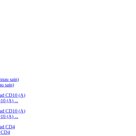
u sain)
0 (A) ...
0 (A) ...
d CD4