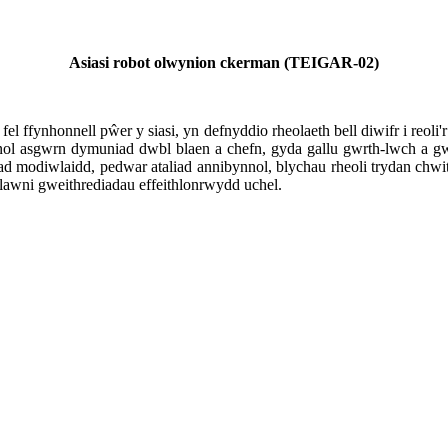
A
siasi robot olwynion ckerman
(
TEIGAR-02
)
ffynhonnell pŵer y siasi, yn defnyddio rheolaeth bell diwifr i reoli'r 
nol asgwrn dymuniad dwbl blaen a chefn, gyda gallu gwrth-lwch a 
d modiwlaidd, pedwar ataliad annibynnol, blychau rheoli trydan chwit
yflawni gweithrediadau effeithlonrwydd uchel.