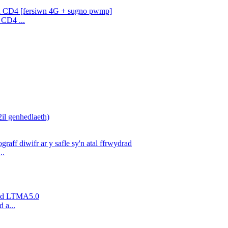
 CD4 ...
..
 a...