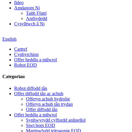
fideo
Amdanom Ni
Taith Ffatri
Anrhydedd
Cysylltwch â Ni
English
Cartref
Cynhyrchion
Offer heddlu a milwrol
Robot EOD
Categorïau
Robot diffodd tân
Offer diffodd tân ac achub
Offeryn achub hydrolig
Offeryn achub tân trydan
Offer diffodd tân
Offer heddlu a milwrol
Synhwyrydd cyffordd anlinellol
Siwt bom EOD
Manipwlydd telesgopig EOD