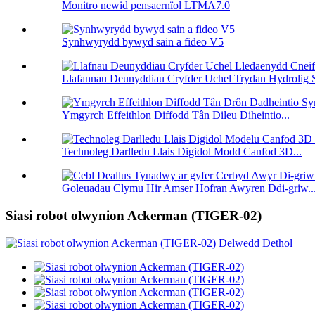
Monitro newid pensaernïol LTMA7.0
Synhwyrydd bywyd sain a fideo V5
Llafannau Deunyddiau Cryfder Uchel Trydan Hydrolig S
Ymgyrch Effeithlon Diffodd Tân Dileu Diheintio...
Technoleg Darlledu Llais Digidol Modd Canfod 3D...
Goleuadau Clymu Hir Amser Hofran Awyren Ddi-griw..
Siasi robot olwynion Ackerman (TIGER-02)