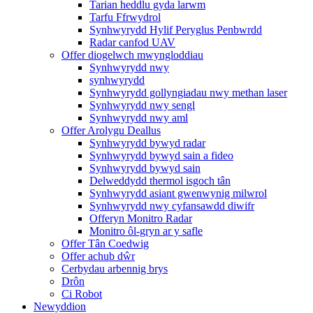
Tarian heddlu gyda larwm
Tarfu Ffrwydrol
Synhwyrydd Hylif Peryglus Penbwrdd
Radar canfod UAV
Offer diogelwch mwyngloddiau
Synhwyrydd nwy
synhwyrydd
Synhwyrydd gollyngiadau nwy methan laser
Synhwyrydd nwy sengl
Synhwyrydd nwy aml
Offer Arolygu Deallus
Synhwyrydd bywyd radar
Synhwyrydd bywyd sain a fideo
Synhwyrydd bywyd sain
Delweddydd thermol isgoch tân
Synhwyrydd asiant gwenwynig milwrol
Synhwyrydd nwy cyfansawdd diwifr
Offeryn Monitro Radar
Monitro ôl-gryn ar y safle
Offer Tân Coedwig
Offer achub dŵr
Cerbydau arbennig brys
Drôn
Ci Robot
Newyddion