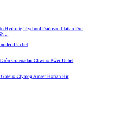
h ...
.