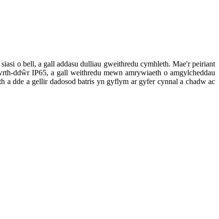
siasi o bell, a gall addasu dulliau gweithredu cymhleth. Mae'r peiriant
gwrth-ddŵr IP65, a gall weithredu mewn amrywiaeth o amgylcheddau
h a dde a gellir dadosod batris yn gyflym ar gyfer cynnal a chadw ac