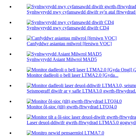
Synhwyrydd nwy cyfansawdd diwifr sy'n atal ffrwydrad
Synhwyrydd nwy cyfansawdd diwifr CD4
Canfyddwr asiantau milwrol [fersiwn VOC]
Synhwyrydd Asiant Milwrol MAD5
Monitor dadleoli o bell laser LTMA2.0 [Gyda...
Seismograff diwifr ar y safle LTMA3.0 gwrth-ffrwydrad.
Monitor ôl-sioc (tilt) gwrth-ffrwydrad LTQJ4.0
Laser deuol-ddiwifr gwrth-ffrwydrad LTMA5.0 gogwydd