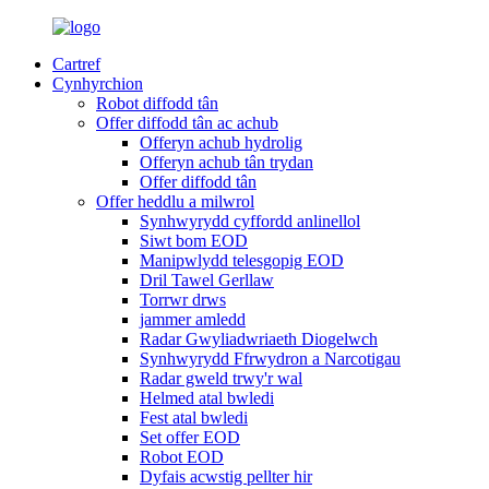
Cartref
Cynhyrchion
Robot diffodd tân
Offer diffodd tân ac achub
Offeryn achub hydrolig
Offeryn achub tân trydan
Offer diffodd tân
Offer heddlu a milwrol
Synhwyrydd cyffordd anlinellol
Siwt bom EOD
Manipwlydd telesgopig EOD
Dril Tawel Gerllaw
Torrwr drws
jammer amledd
Radar Gwyliadwriaeth Diogelwch
Synhwyrydd Ffrwydron a Narcotigau
Radar gweld trwy'r wal
Helmed atal bwledi
Fest atal bwledi
Set offer EOD
Robot EOD
Dyfais acwstig pellter hir