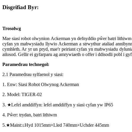
Disgrifiad Byr:
Trosolwg
Mae siasi robot olwynion Ackerman yn defnyddio pŵer batri lithiwm fel 
cyfan yn mabwysiadu llywio Ackerman a strwythur ataliad annibyn
cymhleth. Ar yr un pryd, mae'r peiriant cyfan yn mabwysiadu dylunia
ailosod. Gellir ei gyfarparu ag amrywiaeth o offer i ddisodli pobl i g
Paramedrau technegol:
2.1 Paramedrau sylfaenol y siasi:
1. Enw: Siasi Robot Olwynog Ackerman
2. Model: TIGER-02
3.
★
Lefel amddiffyn: lefel amddiffyn y siasi cyfan yw IP65
4. Pŵer: trydan, batri lithiwm
5.
★
Maint:
≤
Hyd 1015mm
×
Lled 740mm
×
Uchder 445mm