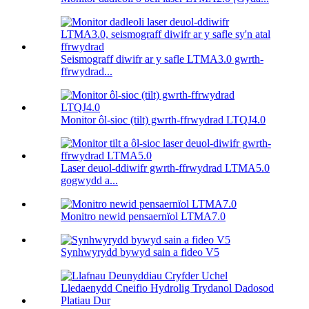
Seismograff diwifr ar y safle LTMA3.0 gwrth-
ffrwydrad...
Monitor ôl-sioc (tilt) gwrth-ffrwydrad LTQJ4.0
Laser deuol-ddiwifr gwrth-ffrwydrad LTMA5.0
gogwydd a...
Monitro newid pensaernïol LTMA7.0
Synhwyrydd bywyd sain a fideo V5