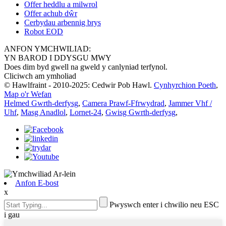
Offer heddlu a milwrol
Offer achub dŵr
Cerbydau arbennig brys
Robot EOD
ANFON YMCHWILIAD:
YN BAROD I DDYSGU MWY
Does dim byd gwell na gweld y canlyniad terfynol.
Cliciwch am ymholiad
© Hawlfraint - 2010-2025: Cedwir Pob Hawl.
Cynhyrchion Poeth
,
Map o'r Wefan
Helmed Gwrth-derfysg
,
Camera Prawf-Ffrwydrad
,
Jammer Vhf /
Uhf
,
Masg Anadlol
,
Lornet-24
,
Gwisg Gwrth-derfysg
,
Anfon E-bost
x
Pwyswch enter i chwilio neu ESC
i gau