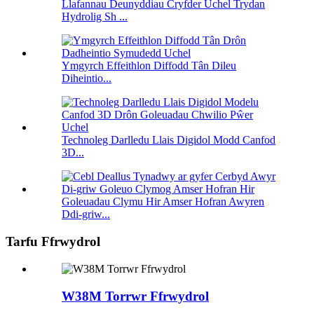
Llafannau Deunyddiau Cryfder Uchel Trydan
Hydrolig Sh ...
Ymgyrch Effeithlon Diffodd Tân Dileu
Diheintio...
Technoleg Darlledu Llais Digidol Modd Canfod
3D...
Goleuadau Clymu Hir Amser Hofran Awyren
Ddi-griw...
Tarfu Ffrwydrol
W38M Torrwr Ffrwydrol