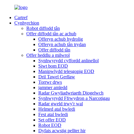
Cartref
Cynhyrchion
Robot diffodd tân
Offer diffodd tân ac achub
Offeryn achub hydrolig
Offeryn achub tân trydan
Offer diffodd tân
Offer heddlu a milwrol
Synhwyrydd cyffordd anlinellol
Siwt bom EOD
Manipwlydd telesgopig EOD
Dril Tawel Gerllaw
Torrwr drws
jammer amledd
Radar Gwyliadwriaeth Diogelwch
Synhwyrydd Ffrwydron a Narcotigau
Radar gweld trwy'r wal
Helmed atal bwledi
Fest atal bwledi
Set offer EOD
Robot EOD
Dyfais acwstig pellter hir