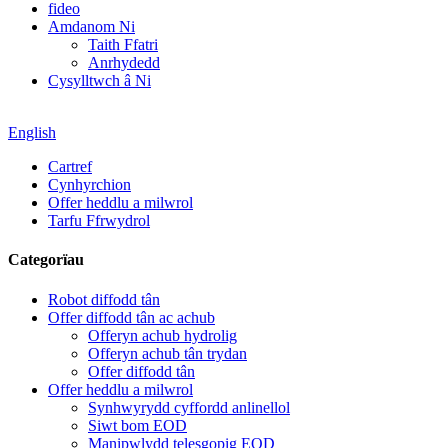
fideo
Amdanom Ni
Taith Ffatri
Anrhydedd
Cysylltwch â Ni
English
Cartref
Cynhyrchion
Offer heddlu a milwrol
Tarfu Ffrwydrol
Categorïau
Robot diffodd tân
Offer diffodd tân ac achub
Offeryn achub hydrolig
Offeryn achub tân trydan
Offer diffodd tân
Offer heddlu a milwrol
Synhwyrydd cyffordd anlinellol
Siwt bom EOD
Manipwlydd telesgopig EOD