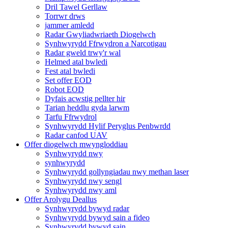
Dril Tawel Gerllaw
Torrwr drws
jammer amledd
Radar Gwyliadwriaeth Diogelwch
Synhwyrydd Ffrwydron a Narcotigau
Radar gweld trwy'r wal
Helmed atal bwledi
Fest atal bwledi
Set offer EOD
Robot EOD
Dyfais acwstig pellter hir
Tarian heddlu gyda larwm
Tarfu Ffrwydrol
Synhwyrydd Hylif Peryglus Penbwrdd
Radar canfod UAV
Offer diogelwch mwyngloddiau
Synhwyrydd nwy
synhwyrydd
Synhwyrydd gollyngiadau nwy methan laser
Synhwyrydd nwy sengl
Synhwyrydd nwy aml
Offer Arolygu Deallus
Synhwyrydd bywyd radar
Synhwyrydd bywyd sain a fideo
Synhwyrydd bywyd sain