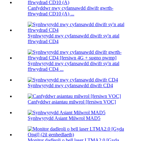
Canfyddwr nwy cyfansawdd diwifr gwrth-
ffrwydrad CD10 (A) ...
Synhwyrydd nwy cyfansawdd diwifr sy'n atal
ffrwydrad CD4
Synhwyrydd nwy cyfansawdd diwifr sy'n atal
ffrwydrad CD4 ...
Synhwyrydd nwy cyfansawdd diwifr CD4
Canfyddwr asiantau milwrol [fersiwn VOC]
Synhwyrydd Asiant Milwrol MAD5
Monitor dadleoli o bell laser LTMA2.0 [Gyda...