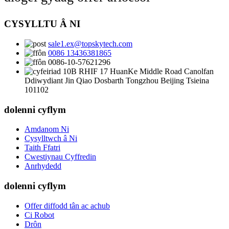
CYSYLLTU Â NI
sale1.ex@topskytech.com
0086 13436381865
0086-10-57621296
10B RHIF 17 HuanKe Middle Road Canolfan
Ddiwydiant Jin Qiao Dosbarth Tongzhou Beijing Tsieina
101102
dolenni cyflym
Amdanom Ni
Cysylltwch â Ni
Taith Ffatri
Cwestiynau Cyffredin
Anrhydedd
dolenni cyflym
Offer diffodd tân ac achub
Ci Robot
Drôn