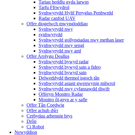
Tarian heddlu gyda larwm
Tarfu Ffrwydrol
Synhwyrydd Hylif Peryglus Penbwrdd
Radar canfod UAV
Offer diogelwch mwyngloddiau
Synhwyrydd nwy
synhwyrydd
Synhwyrydd gollyngiadau nwy methan laser
Synhwyrydd nwy sengl
Synhwyrydd nwy aml
Offer Arolygu Deallus
Synhwyrydd bywyd radar
Synhwyrydd bywyd sain a fideo
Synhwyrydd bywyd sain
Delweddydd thermol isgoch tân
Synhwyrydd asiant gwenwynig milwrol
Synhwyrydd nwy cyfansawdd diwifr
Offeryn Monitro Radar
Monitro ôl-gryn ar y safle
Offer Tân Coedwig
Offer achub dŵr
Cerbydau arbennig brys
Drôn
Ci Robot
Newyddion