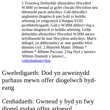
1.Trosolwg Defnyddir aflonyddwr ffrwydrol
W38M yn bennaf ar gyfer chwalu ffrwydron neu
ddeunydd pacio anhysbys. Gall ddiwallu'r
anghenion diogelwch pan fydd yr heddlu
arbennig yn ymgymryd â thasgau EOD
gwrthderfysgaeth. Gall y W38M ddileu'r risg a
sicrhau diogelwch yr heddlu arbennig. Gellir
defnyddio aflonyddwr ffrwydrol W38M mewn
sefyllfaoedd lle mae ffrwydron anhysbys. Mae'n
ddiogel, yn ddibynadwy ac mae ganddo bŵer
dinistrio cryf. 2.Manyleb Maint: 500mm *
440mm * 400mm Pwysau: 21kg Hyd y lansiwr:
500mm Diamedr y lansiwr:...
ymholiad
manylion
Gweledigaeth: Dod yn arweinydd
parhaus mewn offer diogelwch byd-
eang
Cenhadaeth: Gwneud y byd yn fwy
diogel gydag offer arloesol