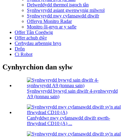
Delweddydd thermol isgoch tân
Synhwyrydd asiant gwenwynig milwrol
Synhwyrydd nwy cyfansawdd diwifr
Offeryn Monitro Radar
Monitro ôl-gryn ar y safle
Offer Tân Coedwig
Offer achub dŵr
Cerbydau arbennig brys
Drôn
Ci Robot
Cynhyrchion dan sylw
Synhwyrydd bywyd sain diwifr 4-synhwyrydd
A9 (tonnau sain)
Canfyddwr nwy cyfansawdd diwifr gwrth-
ffrwydrad CD10 (A) ...