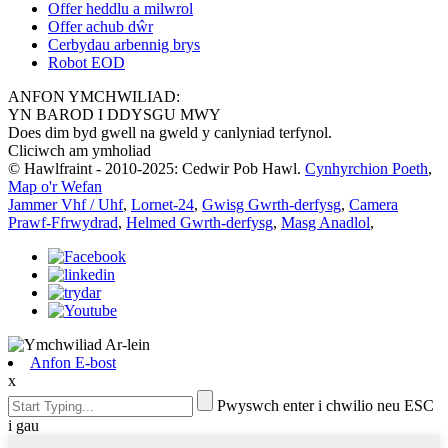
Offer heddlu a milwrol
Offer achub dŵr
Cerbydau arbennig brys
Robot EOD
ANFON YMCHWILIAD:
YN BAROD I DDYSGU MWY
Does dim byd gwell na gweld y canlyniad terfynol.
Cliciwch am ymholiad
© Hawlfraint - 2010-2025: Cedwir Pob Hawl.
Cynhyrchion Poeth
,
Map o'r Wefan
Jammer Vhf / Uhf
,
Lornet-24
,
Gwisg Gwrth-derfysg
,
Camera
Prawf-Ffrwydrad
,
Helmed Gwrth-derfysg
,
Masg Anadlol
,
Anfon E-bost
x
Pwyswch enter i chwilio neu ESC
i gau