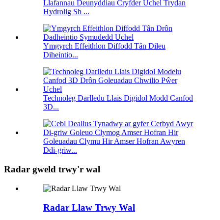
Llafannau Deunyddiau Cryfder Uchel Trydan
Hydrolig Sh ...
Ymgyrch Effeithlon Diffodd Tân Dileu
Diheintio...
Technoleg Darlledu Llais Digidol Modd Canfod
3D...
Goleuadau Clymu Hir Amser Hofran Awyren
Ddi-griw...
Radar gweld trwy'r wal
Radar Llaw Trwy Wal