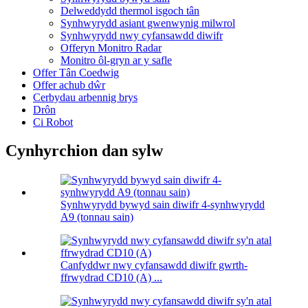
Delweddydd thermol isgoch tân
Synhwyrydd asiant gwenwynig milwrol
Synhwyrydd nwy cyfansawdd diwifr
Offeryn Monitro Radar
Monitro ôl-gryn ar y safle
Offer Tân Coedwig
Offer achub dŵr
Cerbydau arbennig brys
Drôn
Ci Robot
Cynhyrchion dan sylw
Synhwyrydd bywyd sain diwifr 4-synhwyrydd
A9 (tonnau sain)
Canfyddwr nwy cyfansawdd diwifr gwrth-
ffrwydrad CD10 (A) ...