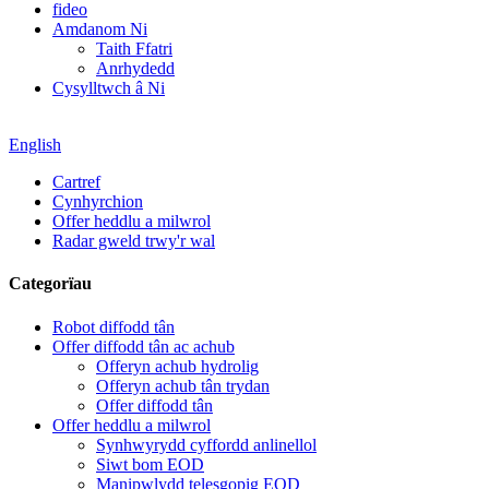
fideo
Amdanom Ni
Taith Ffatri
Anrhydedd
Cysylltwch â Ni
English
Cartref
Cynhyrchion
Offer heddlu a milwrol
Radar gweld trwy'r wal
Categorïau
Robot diffodd tân
Offer diffodd tân ac achub
Offeryn achub hydrolig
Offeryn achub tân trydan
Offer diffodd tân
Offer heddlu a milwrol
Synhwyrydd cyffordd anlinellol
Siwt bom EOD
Manipwlydd telesgopig EOD