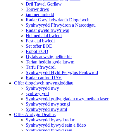
Dril Tawel Gerllaw
Torrwr drws
jammer amledd
Radar Gwyliadwriaeth Diogelwch
Synhwyrydd Ffrwydron a Narcotigau
Radar gweld trwy'r wal
Helmed atal bwledi
Fest atal bwledi
Set offer EOD
Robot EOD
Dyfais acwstig pellter hir
Tarian heddlu gyda larwm
Tarfu Ffrwydrol
Synhwyrydd Hylif Peryglus Penbwrdd
Radar canfod UAV
Offer diogelwch mwyngloddiau
Synhwyrydd nwy
synhwyrydd
Synhwyrydd gollyngiadau nwy methan laser
Synhwyrydd nwy sengl
Synhwyrydd nwy aml
Offer Arolygu Deallus
Synhwyrydd bywyd radar
Synhwyrydd bywyd sain a fideo
Synhwyrydd bywyd sain