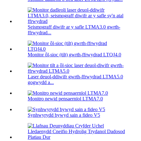
Seismograff diwifr ar y safle LTMA3.0 gwrth-
ffrwydrad...
Monitor ôl-sioc (tilt) gwrth-ffrwydrad LTQJ4.0
Laser deuol-ddiwifr gwrth-ffrwydrad LTMA5.0
gogwydd a...
Monitro newid pensaernïol LTMA7.0
Synhwyrydd bywyd sain a fideo V5