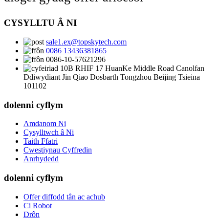
CYSYLLTU Â NI
sale1.ex@topskytech.com
0086 13436381865
0086-10-57621296
10B RHIF 17 HuanKe Middle Road Canolfan
Ddiwydiant Jin Qiao Dosbarth Tongzhou Beijing Tsieina
101102
dolenni cyflym
Amdanom Ni
Cysylltwch â Ni
Taith Ffatri
Cwestiynau Cyffredin
Anrhydedd
dolenni cyflym
Offer diffodd tân ac achub
Ci Robot
Drôn