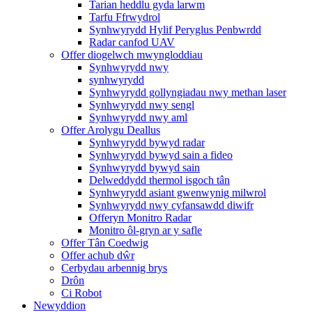
Tarian heddlu gyda larwm
Tarfu Ffrwydrol
Synhwyrydd Hylif Peryglus Penbwrdd
Radar canfod UAV
Offer diogelwch mwyngloddiau
Synhwyrydd nwy
synhwyrydd
Synhwyrydd gollyngiadau nwy methan laser
Synhwyrydd nwy sengl
Synhwyrydd nwy aml
Offer Arolygu Deallus
Synhwyrydd bywyd radar
Synhwyrydd bywyd sain a fideo
Synhwyrydd bywyd sain
Delweddydd thermol isgoch tân
Synhwyrydd asiant gwenwynig milwrol
Synhwyrydd nwy cyfansawdd diwifr
Offeryn Monitro Radar
Monitro ôl-gryn ar y safle
Offer Tân Coedwig
Offer achub dŵr
Cerbydau arbennig brys
Drôn
Ci Robot
Newyddion