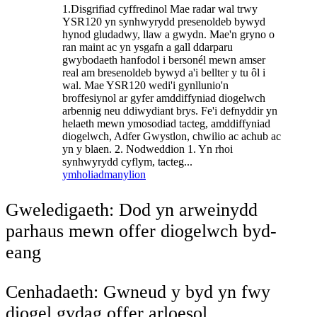
1.Disgrifiad cyffredinol Mae radar wal trwy
YSR120 yn synhwyrydd presenoldeb bywyd
hynod gludadwy, llaw a gwydn. Mae'n gryno o
ran maint ac yn ysgafn a gall ddarparu
gwybodaeth hanfodol i bersonél mewn amser
real am bresenoldeb bywyd a'i bellter y tu ôl i
wal. Mae YSR120 wedi'i gynllunio'n
broffesiynol ar gyfer amddiffyniad diogelwch
arbennig neu ddiwydiant brys. Fe'i defnyddir yn
helaeth mewn ymosodiad tacteg, amddiffyniad
diogelwch, Adfer Gwystlon, chwilio ac achub ac
yn y blaen. 2. Nodweddion 1. Yn rhoi
synhwyrydd cyflym, tacteg...
ymholiad
manylion
Gweledigaeth: Dod yn arweinydd
parhaus mewn offer diogelwch byd-
eang
Cenhadaeth: Gwneud y byd yn fwy
diogel gydag offer arloesol