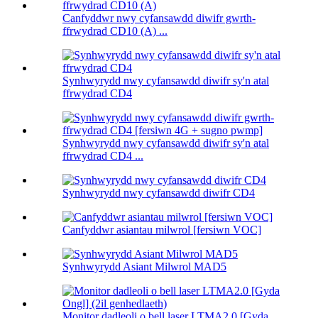
Canfyddwr nwy cyfansawdd diwifr gwrth-
ffrwydrad CD10 (A) ...
Synhwyrydd nwy cyfansawdd diwifr sy'n atal
ffrwydrad CD4
Synhwyrydd nwy cyfansawdd diwifr sy'n atal
ffrwydrad CD4 ...
Synhwyrydd nwy cyfansawdd diwifr CD4
Canfyddwr asiantau milwrol [fersiwn VOC]
Synhwyrydd Asiant Milwrol MAD5
Monitor dadleoli o bell laser LTMA2.0 [Gyda...