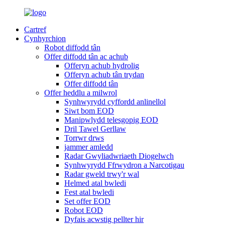
Cartref
Cynhyrchion
Robot diffodd tân
Offer diffodd tân ac achub
Offeryn achub hydrolig
Offeryn achub tân trydan
Offer diffodd tân
Offer heddlu a milwrol
Synhwyrydd cyffordd anlinellol
Siwt bom EOD
Manipwlydd telesgopig EOD
Dril Tawel Gerllaw
Torrwr drws
jammer amledd
Radar Gwyliadwriaeth Diogelwch
Synhwyrydd Ffrwydron a Narcotigau
Radar gweld trwy'r wal
Helmed atal bwledi
Fest atal bwledi
Set offer EOD
Robot EOD
Dyfais acwstig pellter hir