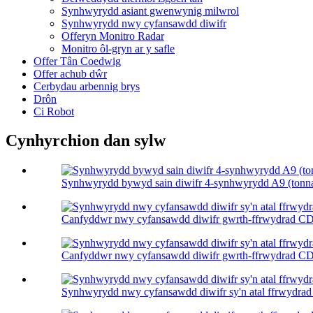
Synhwyrydd asiant gwenwynig milwrol
Synhwyrydd nwy cyfansawdd diwifr
Offeryn Monitro Radar
Monitro ôl-gryn ar y safle
Offer Tân Coedwig
Offer achub dŵr
Cerbydau arbennig brys
Drôn
Ci Robot
Cynhyrchion dan sylw
Synhwyrydd bywyd sain diwifr 4-synhwyrydd A9 (tonna
Canfyddwr nwy cyfansawdd diwifr gwrth-ffrwydrad CD1
Canfyddwr nwy cyfansawdd diwifr gwrth-ffrwydrad CD1
Synhwyrydd nwy cyfansawdd diwifr sy'n atal ffrwydra