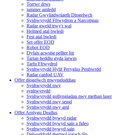
Torrwr drws
jammer amledd
Radar Gwyliadwriaeth Diogelwch
Synhwyrydd Ffrwydron a Narcotigau
Radar gweld trwy'r wal
Helmed atal bwledi
Fest atal bwledi
Set offer EOD
Robot EOD
Dyfais acwstig pellter hir
Tarian heddlu gyda larwm
Tarfu Ffrwydrol
Synhwyrydd Hylif Peryglus Penbwrdd
Radar canfod UAV
Offer diogelwch mwyngloddiau
Synhwyrydd nwy
synhwyrydd
Synhwyrydd gollyngiadau nwy methan laser
Synhwyrydd nwy sengl
Synhwyrydd nwy aml
Offer Arolygu Deallus
Synhwyrydd bywyd radar
Synhwyrydd bywyd sain a fideo
Synhwyrydd bywyd sain
Delweddydd thermol isgoch tân