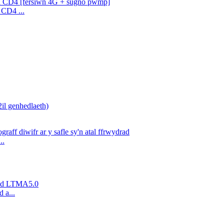
 CD4 ...
..
 a...