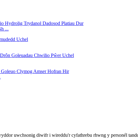
h ...
.
dor uwchsonig diwifr i wireddu'r cyfathrebu rhwng y personél tanddwr