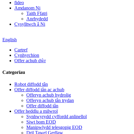
fideo
Amdanom Ni
Taith Ffatri
Anrhydedd
Cysylltwch â Ni
English
Cartref
Cynhyrchion
Offer achub dŵr
Categorïau
Robot diffodd tân
Offer diffodd tân ac achub
Offeryn achub hydrolig
Offeryn achub tân trydan
Offer diffodd tân
Offer heddlu a milwrol
Synhwyrydd cyffordd anlinellol
Siwt bom EOD
Manipwlydd telesgopig EOD
Dril Tawel Gerllaw