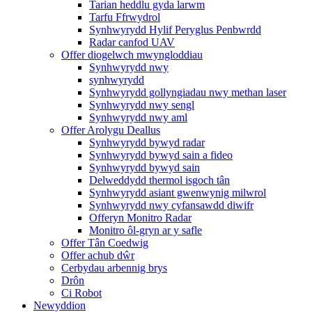
Tarian heddlu gyda larwm
Tarfu Ffrwydrol
Synhwyrydd Hylif Peryglus Penbwrdd
Radar canfod UAV
Offer diogelwch mwyngloddiau
Synhwyrydd nwy
synhwyrydd
Synhwyrydd gollyngiadau nwy methan laser
Synhwyrydd nwy sengl
Synhwyrydd nwy aml
Offer Arolygu Deallus
Synhwyrydd bywyd radar
Synhwyrydd bywyd sain a fideo
Synhwyrydd bywyd sain
Delweddydd thermol isgoch tân
Synhwyrydd asiant gwenwynig milwrol
Synhwyrydd nwy cyfansawdd diwifr
Offeryn Monitro Radar
Monitro ôl-gryn ar y safle
Offer Tân Coedwig
Offer achub dŵr
Cerbydau arbennig brys
Drôn
Ci Robot
Newyddion