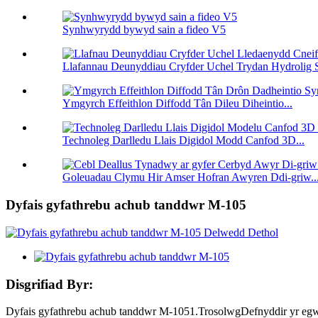
Synhwyrydd bywyd sain a fideo V5
Llafannau Deunyddiau Cryfder Uchel Trydan Hydrolig S
Ymgyrch Effeithlon Diffodd Tân Dileu Diheintio...
Technoleg Darlledu Llais Digidol Modd Canfod 3D...
Goleuadau Clymu Hir Amser Hofran Awyren Ddi-griw..
Dyfais gyfathrebu achub tanddwr M-105
Disgrifiad Byr:
Dyfais gyfathrebu achub tanddwr M-1051.TrosolwgDefnyddir yr egwyd