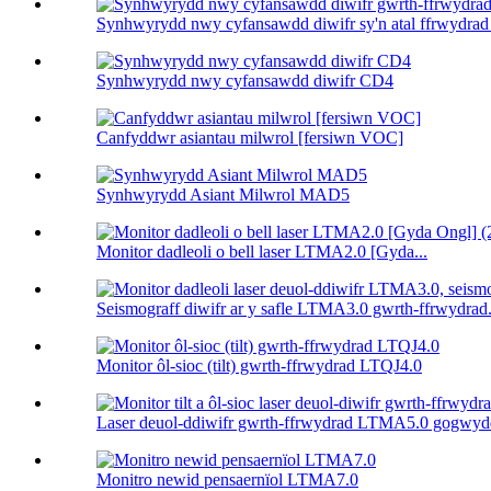
Synhwyrydd nwy cyfansawdd diwifr sy'n atal ffrwydrad
Synhwyrydd nwy cyfansawdd diwifr CD4
Canfyddwr asiantau milwrol [fersiwn VOC]
Synhwyrydd Asiant Milwrol MAD5
Monitor dadleoli o bell laser LTMA2.0 [Gyda...
Seismograff diwifr ar y safle LTMA3.0 gwrth-ffrwydrad.
Monitor ôl-sioc (tilt) gwrth-ffrwydrad LTQJ4.0
Laser deuol-ddiwifr gwrth-ffrwydrad LTMA5.0 gogwydd
Monitro newid pensaernïol LTMA7.0