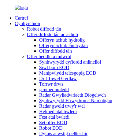
Cartref
Cynhyrchion
Robot diffodd tân
Offer diffodd tân ac achub
Offeryn achub hydrolig
Offeryn achub tân trydan
Offer diffodd tân
Offer heddlu a milwrol
Synhwyrydd cyffordd anlinellol
Siwt bom EOD
Manipwlydd telesgopig EOD
Dril Tawel Gerllaw
Torrwr drws
jammer amledd
Radar Gwyliadwriaeth Diogelwch
Synhwyrydd Ffrwydron a Narcotigau
Radar gweld trwy'r wal
Helmed atal bwledi
Fest atal bwledi
Set offer EOD
Robot EOD
Dyfais acwstig pellter hir