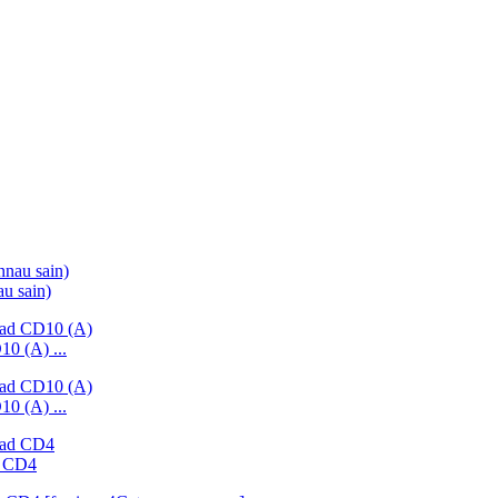
u sain)
0 (A) ...
0 (A) ...
d CD4