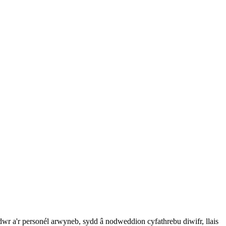
 a'r personél arwyneb, sydd â nodweddion cyfathrebu diwifr, llais