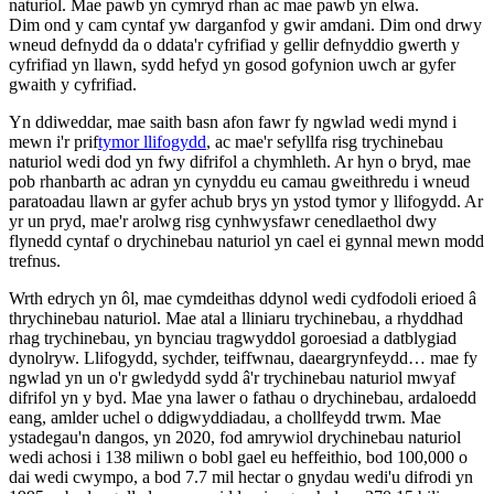
naturiol. Mae pawb yn cymryd rhan ac mae pawb yn elwa.
Dim ond y cam cyntaf yw darganfod y gwir amdani. Dim ond drwy
wneud defnydd da o ddata'r cyfrifiad y gellir defnyddio gwerth y
cyfrifiad yn llawn, sydd hefyd yn gosod gofynion uwch ar gyfer
gwaith y cyfrifiad.
Yn ddiweddar, mae saith basn afon fawr fy ngwlad wedi mynd i
mewn i'r prif
tymor llifogydd
, ac mae'r sefyllfa risg trychinebau
naturiol wedi dod yn fwy difrifol a chymhleth. Ar hyn o bryd, mae
pob rhanbarth ac adran yn cynyddu eu camau gweithredu i wneud
paratoadau llawn ar gyfer achub brys yn ystod tymor y llifogydd. Ar
yr un pryd, mae'r arolwg risg cynhwysfawr cenedlaethol dwy
flynedd cyntaf o drychinebau naturiol yn cael ei gynnal mewn modd
trefnus.
Wrth edrych yn ôl, mae cymdeithas ddynol wedi cydfodoli erioed â
thrychinebau naturiol. Mae atal a lliniaru trychinebau, a rhyddhad
rhag trychinebau, yn bynciau tragwyddol goroesiad a datblygiad
dynolryw. Llifogydd, sychder, teiffwnau, daeargrynfeydd… mae fy
ngwlad yn un o'r gwledydd sydd â'r trychinebau naturiol mwyaf
difrifol yn y byd. Mae yna lawer o fathau o drychinebau, ardaloedd
eang, amlder uchel o ddigwyddiadau, a chollfeydd trwm. Mae
ystadegau'n dangos, yn 2020, fod amrywiol drychinebau naturiol
wedi achosi i 138 miliwn o bobl gael eu heffeithio, bod 100,000 o
dai wedi cwympo, a bod 7.7 mil hectar o gnydau wedi'u difrodi yn