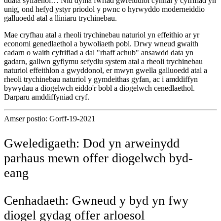
ddata sylfaenol… Nid dyma fwriad gwreiddiol cynnal y cyfrifiad yn
unig, ond hefyd ystyr priodol y pwnc o hyrwyddo moderneiddio
galluoedd atal a lliniaru trychinebau.
Mae cryfhau atal a rheoli trychinebau naturiol yn effeithio ar yr
economi genedlaethol a bywoliaeth pobl. Drwy wneud gwaith
cadarn o waith cyfrifiad a dal "rhaff achub" ansawdd data yn
gadarn, gallwn gyflymu sefydlu system atal a rheoli trychinebau
naturiol effeithlon a gwyddonol, er mwyn gwella galluoedd atal a
rheoli trychinebau naturiol y gymdeithas gyfan, ac i amddiffyn
bywydau a diogelwch eiddo'r bobl a diogelwch cenedlaethol.
Darparu amddiffyniad cryf.
Amser postio: Gorff-19-2021
Gweledigaeth: Dod yn arweinydd
parhaus mewn offer diogelwch byd-
eang
Cenhadaeth: Gwneud y byd yn fwy
diogel gydag offer arloesol