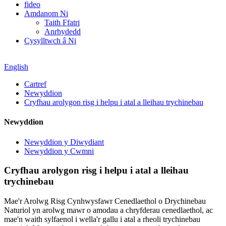
fideo
Amdanom Ni
Taith Ffatri
Anrhydedd
Cysylltwch â Ni
English
Cartref
Newyddion
Cryfhau arolygon risg i helpu i atal a lleihau trychinebau
Newyddion
Newyddion y Diwydiant
Newyddion y Cwmni
Cryfhau arolygon risg i helpu i atal a lleihau
trychinebau
Mae'r Arolwg Risg Cynhwysfawr Cenedlaethol o Drychinebau
Naturiol yn arolwg mawr o amodau a chryfderau cenedlaethol, ac
mae'n waith sylfaenol i wella'r gallu i atal a rheoli trychinebau