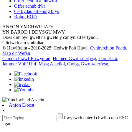
Offer heddlu a milwrol
Offer achub dŵr
Cerbydau arbennig brys
Robot EOD
ANFON YMCHWILIAD:
YN BAROD I DDYSGU MWY
Does dim byd gwell na gweld y canlyniad terfynol.
Cliciwch am ymholiad
© Hawlfraint - 2010-2025: Cedwir Pob Hawl.
Cynhyrchion Poeth
,
Map o'r Wefan
Camera Prawf-Ffrwydrad
,
Helmed Gwrth-derfysg
,
Lornet-24
,
Jammer Vhf / Uhf
,
Masg Anadlol
,
Gwisg Gwrth-derfysg
,
Anfon E-bost
x
Pwyswch enter i chwilio neu ESC
i gau