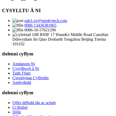
CYSYLLTU Â NI
sale1.ex@topskytech.com
0086 13436381865
0086-10-57621296
10B RHIF 17 HuanKe Middle Road Canolfan
Ddiwydiant Jin Qiao Dosbarth Tongzhou Beijing Tsieina
101102
dolenni cyflym
Amdanom Ni
Cysylltwch â Ni
Taith Ffatri
Cwestiynau Cyffredin
Anrhydedd
dolenni cyflym
Offer diffodd tân ac achub
Ci Robot
Drôn