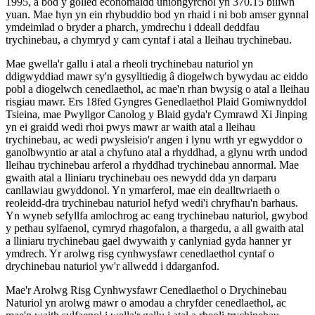
1995, a bod y golled economaidd uniongyrchol yn 370.15 biliwn
yuan. Mae hyn yn ein rhybuddio bod yn rhaid i ni bob amser gynnal
ymdeimlad o bryder a pharch, ymdrechu i ddeall deddfau
trychinebau, a chymryd y cam cyntaf i atal a lleihau trychinebau.
Mae gwella'r gallu i atal a rheoli trychinebau naturiol yn
ddigwyddiad mawr sy'n gysylltiedig â diogelwch bywydau ac eiddo
pobl a diogelwch cenedlaethol, ac mae'n rhan bwysig o atal a lleihau
risgiau mawr. Ers 18fed Gyngres Genedlaethol Plaid Gomiwnyddol
Tsieina, mae Pwyllgor Canolog y Blaid gyda'r Cymrawd Xi Jinping
yn ei graidd wedi rhoi pwys mawr ar waith atal a lleihau
trychinebau, ac wedi pwysleisio'r angen i lynu wrth yr egwyddor o
ganolbwyntio ar atal a chyfuno atal a rhyddhad, a glynu wrth undod
lleihau trychinebau arferol a rhyddhad trychinebau annormal. Mae
gwaith atal a lliniaru trychinebau oes newydd dda yn darparu
canllawiau gwyddonol. Yn ymarferol, mae ein dealltwriaeth o
reoleidd-dra trychinebau naturiol hefyd wedi'i chryfhau'n barhaus.
Yn wyneb sefyllfa amlochrog ac eang trychinebau naturiol, gwybod
y pethau sylfaenol, cymryd rhagofalon, a thargedu, a all gwaith atal
a lliniaru trychinebau gael dwywaith y canlyniad gyda hanner yr
ymdrech. Yr arolwg risg cynhwysfawr cenedlaethol cyntaf o
drychinebau naturiol yw'r allwedd i ddarganfod.
Mae'r Arolwg Risg Cynhwysfawr Cenedlaethol o Drychinebau
Naturiol yn arolwg mawr o amodau a chryfder cenedlaethol, ac