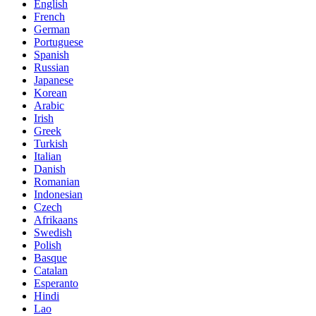
English
French
German
Portuguese
Spanish
Russian
Japanese
Korean
Arabic
Irish
Greek
Turkish
Italian
Danish
Romanian
Indonesian
Czech
Afrikaans
Swedish
Polish
Basque
Catalan
Esperanto
Hindi
Lao