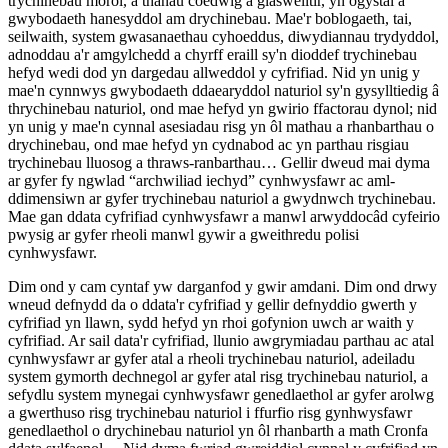
trychinebau morol, a thanau coedwig a glaswelltir, yn ogystal â
gwybodaeth hanesyddol am drychinebau. Mae'r boblogaeth, tai,
seilwaith, system gwasanaethau cyhoeddus, diwydiannau trydyddol,
adnoddau a'r amgylchedd a chyrff eraill sy'n dioddef trychinebau
hefyd wedi dod yn dargedau allweddol y cyfrifiad. Nid yn unig y
mae'n cynnwys gwybodaeth ddaearyddol naturiol sy'n gysylltiedig â
thrychinebau naturiol, ond mae hefyd yn gwirio ffactorau dynol; nid
yn unig y mae'n cynnal asesiadau risg yn ôl mathau a rhanbarthau o
drychinebau, ond mae hefyd yn cydnabod ac yn parthau risgiau
trychinebau lluosog a thraws-ranbarthau… Gellir dweud mai dyma
ar gyfer fy ngwlad “archwiliad iechyd” cynhwysfawr ac aml-
ddimensiwn ar gyfer trychinebau naturiol a gwydnwch trychinebau.
Mae gan ddata cyfrifiad cynhwysfawr a manwl arwyddocâd cyfeirio
pwysig ar gyfer rheoli manwl gywir a gweithredu polisi
cynhwysfawr.
Dim ond y cam cyntaf yw darganfod y gwir amdani. Dim ond drwy
wneud defnydd da o ddata'r cyfrifiad y gellir defnyddio gwerth y
cyfrifiad yn llawn, sydd hefyd yn rhoi gofynion uwch ar waith y
cyfrifiad. Ar sail data'r cyfrifiad, llunio awgrymiadau parthau ac atal
cynhwysfawr ar gyfer atal a rheoli trychinebau naturiol, adeiladu
system gymorth dechnegol ar gyfer atal risg trychinebau naturiol, a
sefydlu system mynegai cynhwysfawr genedlaethol ar gyfer arolwg
a gwerthuso risg trychinebau naturiol i ffurfio risg gynhwysfawr
genedlaethol o drychinebau naturiol yn ôl rhanbarth a math Cronfa