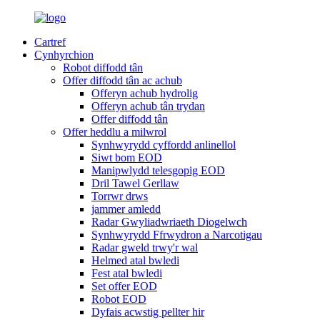
Cartref
Cynhyrchion
Robot diffodd tân
Offer diffodd tân ac achub
Offeryn achub hydrolig
Offeryn achub tân trydan
Offer diffodd tân
Offer heddlu a milwrol
Synhwyrydd cyffordd anlinellol
Siwt bom EOD
Manipwlydd telesgopig EOD
Dril Tawel Gerllaw
Torrwr drws
jammer amledd
Radar Gwyliadwriaeth Diogelwch
Synhwyrydd Ffrwydron a Narcotigau
Radar gweld trwy'r wal
Helmed atal bwledi
Fest atal bwledi
Set offer EOD
Robot EOD
Dyfais acwstig pellter hir