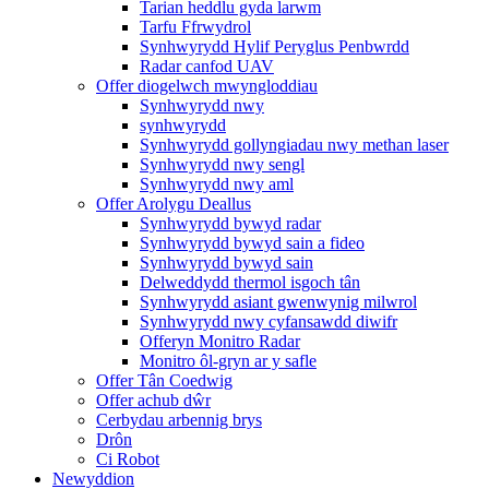
Tarian heddlu gyda larwm
Tarfu Ffrwydrol
Synhwyrydd Hylif Peryglus Penbwrdd
Radar canfod UAV
Offer diogelwch mwyngloddiau
Synhwyrydd nwy
synhwyrydd
Synhwyrydd gollyngiadau nwy methan laser
Synhwyrydd nwy sengl
Synhwyrydd nwy aml
Offer Arolygu Deallus
Synhwyrydd bywyd radar
Synhwyrydd bywyd sain a fideo
Synhwyrydd bywyd sain
Delweddydd thermol isgoch tân
Synhwyrydd asiant gwenwynig milwrol
Synhwyrydd nwy cyfansawdd diwifr
Offeryn Monitro Radar
Monitro ôl-gryn ar y safle
Offer Tân Coedwig
Offer achub dŵr
Cerbydau arbennig brys
Drôn
Ci Robot
Newyddion