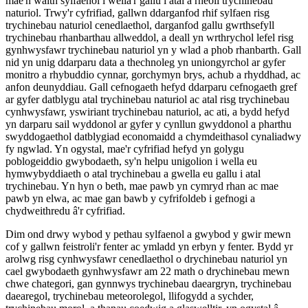
mae'n waith sylfaenol i wella'r gallu i atal a rheoli trychinebau
naturiol. Trwy'r cyfrifiad, gallwn ddarganfod rhif sylfaen risg
trychinebau naturiol cenedlaethol, darganfod gallu gwrthsefyll
trychinebau rhanbarthau allweddol, a deall yn wrthrychol lefel risg
gynhwysfawr trychinebau naturiol yn y wlad a phob rhanbarth. Gall
nid yn unig ddarparu data a thechnoleg yn uniongyrchol ar gyfer
monitro a rhybuddio cynnar, gorchymyn brys, achub a rhyddhad, ac
anfon deunyddiau. Gall cefnogaeth hefyd ddarparu cefnogaeth gref
ar gyfer datblygu atal trychinebau naturiol ac atal risg trychinebau
cynhwysfawr, yswiriant trychinebau naturiol, ac ati, a bydd hefyd
yn darparu sail wyddonol ar gyfer y cynllun gwyddonol a pharthu
swyddogaethol datblygiad economaidd a chymdeithasol cynaliadwy
fy ngwlad. Yn ogystal, mae'r cyfrifiad hefyd yn golygu
poblogeiddio gwybodaeth, sy'n helpu unigolion i wella eu
hymwybyddiaeth o atal trychinebau a gwella eu gallu i atal
trychinebau. Yn hyn o beth, mae pawb yn cymryd rhan ac mae
pawb yn elwa, ac mae gan bawb y cyfrifoldeb i gefnogi a
chydweithredu â'r cyfrifiad.
Dim ond drwy wybod y pethau sylfaenol a gwybod y gwir mewn
cof y gallwn feistroli'r fenter ac ymladd yn erbyn y fenter. Bydd yr
arolwg risg cynhwysfawr cenedlaethol o drychinebau naturiol yn
cael gwybodaeth gynhwysfawr am 22 math o drychinebau mewn
chwe chategori, gan gynnwys trychinebau daeargryn, trychinebau
daearegol, trychinebau meteorolegol, llifogydd a sychder,